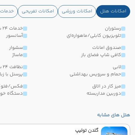
امکانات هتل
امکانات ورزشی
امکانات تفریحی
خدمات ا
رستوران
خدمات 24 ساعته در اتاق
تلویزیون کابلی/ماهواره‌ای
آسانسور
صندوق امانات
سشوار
کافی شاپ فضای باز
ماساژ
لابی
نظافت 24 ساعته اتاق
حمام و سرویس بهداشتی
پرسنل با زب
میز کار در اتاق
فکس/فتوک
دوربین مداربسته
دستگاه خود
هتل های مشابه
گلدن تولیپ