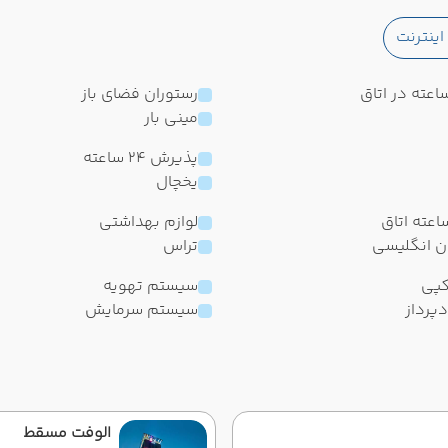
ینترنت
رستوران فضای باز
مینی بار
پذیرش 24 ساعته
یخچال
لوازم بهداشتی
ان انگلیسی
تراس
پی
سیستم تهویه
پرداز
سیستم سرمایش
الوفت مسقط