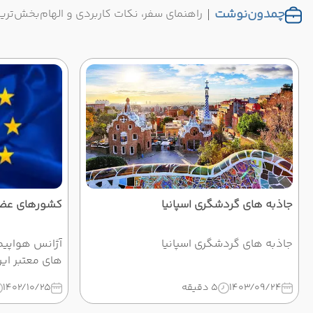
چمدون‌نوشت
راهنمای سفر، نکات کاربردی و الهام‌بخش‌تر
جاذبه های گردشگری اسپانیا
کشورهای عضو
جاذبه های گردشگری اسپانیا
آژانس هواپیم
های معتبر ایر
حوزه اخذ ویزا
1403/09/24
5 دقیقه
1402/10/25
بدون ریجکتی 
حرفه ای فعال