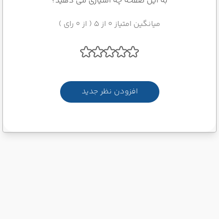
به این صفحه چه امتیازی می دهید؟
میانگین امتیاز 0 از 5 ( از 0 رای )
افزودن نظر جدید