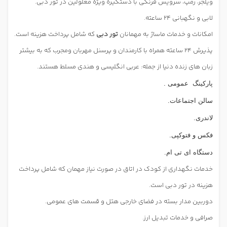
ویلجر، رمپ، سرویس فرنگی با دستگیره ویژه معلولین در تور دبی.
لابی و نگهبانی 24 ساعته.
امکانات و خدمات ماساژ به مهمانان
تور دبی
که شامل پرداخت هزینه است.
پذیرش 24 ساعته همراه با کارمندان و پرسنل مهربان ومجرب که به بیشتر
زبان های زنده دنیا از جمله: عربی انگلیسی و هندی مسلط هستند.
پارکینگ
عمومی .
سالن اجتماعات.
لاندری.
فکس و فتوکپی.
دستگاه ای تی ام.
خدمات نگهداری از کودک در اتاق در صورت نیاز مهمان که شامل پرداخت
هزینه در تور دبی است.
دوربین مدار بسته در فضای خارجی هتل و قسمت های عمومی.
صرافی و خدمات تبدیل ارز.