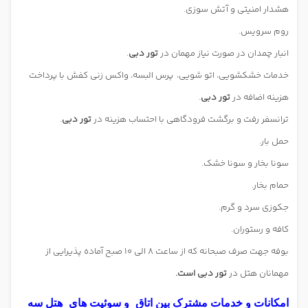
هشدار امنیتی و آتش سوزی.
روم سرویس.
انبار چمدان در صورت نیاز مهمان در
تور دبی
.
خدمات خشکشویی، اتو شویی، پرس البسه، واکس زنی کفش با پرداخت
هزینه اضافه در
تور دبی
.
ترانسفر رفت و برگشت فرودگاهی با احتساب هزینه در
تور دبی
.
حمل بار.
سونا بخار و سونا خشک.
حمام بخار.
جکوزی سرد و گرم.
کافه و رستوران.
بوفه جهت صرف صبحانه که از ساعت 8 الی 10 صبح آماده پذیرایی از
مهمانان هتل در
تور دبی است.
امکانات و خدمات مشترک بین اتاق
و سوئیت های
هتل سه