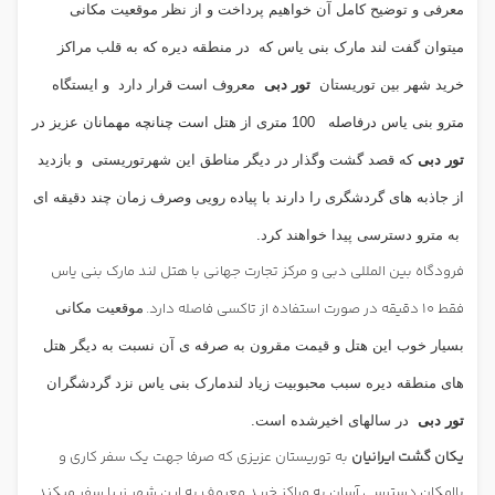
معرفی و توضیح کامل آن خواهیم پرداخت و از نظر موقعیت مکانی
میتوان گفت لند مارک بنی یاس که
در منطقه دیره که به قلب مراکز
خرید شهر بین توریستان
تور دبی
معروف است قرار دارد
و ایستگاه
مترو بنی یاس درفاصله
100 متری از هتل است چنانچه مهمانان عزیز در
تور دبی
که قصد گشت وگذار در دیگر مناطق این شهرتوریستی
و بازدید
از جاذبه های گردشگری را دارند با پیاده رویی وصرف زمان چند دقیقه ای
به مترو دسترسی پیدا خواهند کرد.
فرودگاه بین المللی دبی و مرکز تجارت جهانی با هتل لند مارک بنی یاس
فقط 10 دقیقه در صورت استفاده از تاکسی فاصله دارد.
موقعیت مکانی
بسیار خوب این هتل و قیمت مقرون به صرفه ی آن نسبت به دیگر هتل
های منطقه دیره سبب محبوبیت زیاد لندمارک بنی یاس نزد گردشگران
تور دبی
در سالهای اخیرشده است.
یکان گشت ایرانیان
به توریستان عزیزی که صرفا جهت یک سفر کاری و
یاامکان دسترسی آسان به مراکز خرید معروف به این شهر زیبا سفر میکند