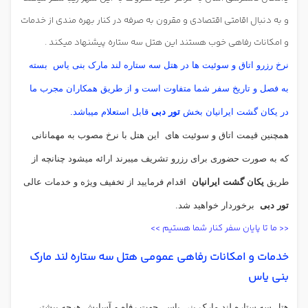
و به دنبال اقامتی اقتصادی و مقرون به صرفه در کنار بهره مندی از خدمات
و امکانات رفاهی خوب هستند این هتل سه ستاره پیشنهاد میکند .
نرخ رزرو اتاق و سوئیت ها در هتل سه ستاره لند مارک بنی یاس
بسته
به فصل و تاریخ سفر شما متفاوت است و از طریق همکاران مجرب ما
در یکان گشت ایرانیان بخش
تور دبی
قابل استعلام میباشد.
همچنین قیمت اتاق و سوئیت های
این هتل با نرخ مصوب به مهمانانی
که به صورت حضوری برای رزرو تشریف میبرند ارائه میشود چنانچه از
طریق
یکان گشت ایرانیان
اقدام فرمایید از تخفیف ویژه و خدمات عالی
تور دبی
برخوردار خواهید شد.
<< ما تا پایان سفر کنار شما هستیم >>
خدمات و امکانات رفاهی عمومی هتل سه ستاره لند مارک
بنی یاس
هتل سه ستاره لند مارک بنی یاس
جهت رفاه و آسایش هرچه بیشتر