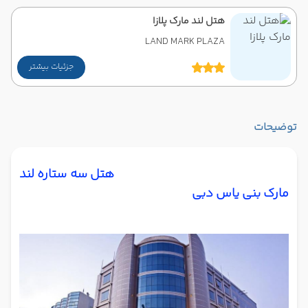
هتل لند مارک پلازا
LAND MARK PLAZA
جزئیات بیشتر
توضیحات
هتل سه ستاره لند
مارک بنی یاس دبی