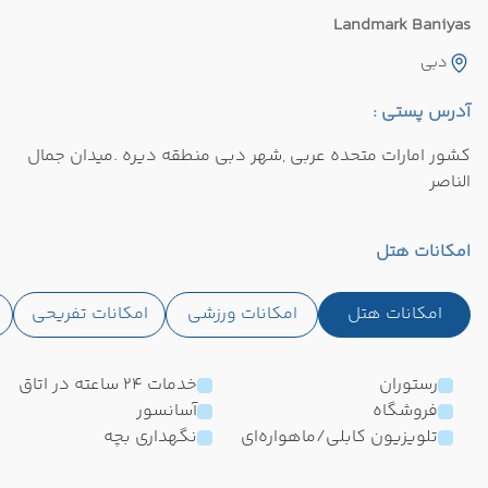
Landmark Baniyas
دبی
آدرس پستی :
کشور امارات متحده عربی ,شهر دبی منطقه دیره .میدان جمال
الناصر
امکانات هتل
امکانات هتل
امکانات ورزشی
امکانات تفریحی
رستوران
خدمات 24 ساعته در اتاق
فروشگاه
آسانسور
تلویزیون کابلی/ماهواره‌ای
نگهداری بچه