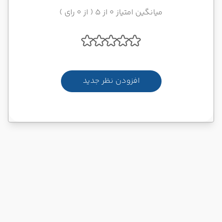
میانگین امتیاز 0 از 5 ( از 0 رای )
افزودن نظر جدید