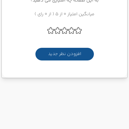
به این صفحه چه امتیازی می دهید؟
میانگین امتیاز 0 از 5 ( از 0 رای )
افزودن نظر جدید