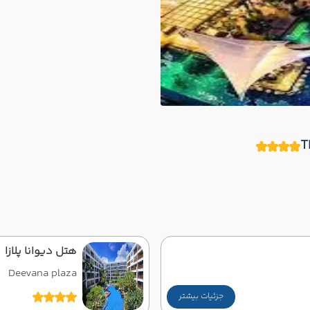
هتل دیوانا پلازا
Deevana plaza
جزئیات بیشتر