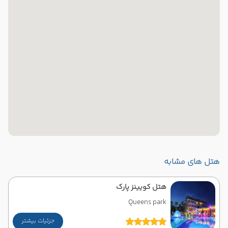
هتل های مشابه
هتل کویینز پارک
Queens park
جزئیات بیشتر