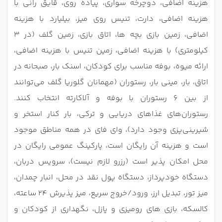
هزینه اضافی، دوچرخه سواری، پیاده روی، قایق رانی با
هزینه اضافی، دارت، تنیس روی میز، بیلیارد با هزینه
اضافی، زمین بازی بچه ها، اتاق بازی، زمین گلف (در 3
کیلومتری) با هزینه اضافی، زمین تنیس با هزینه اضافی،
ارائه میوه، بوفه مناسب برای کودکان، اسنک بار، صبحانه در
اتاق، بار، مینی بار، رستوران (مهمانان گلوریا گلف می‌توانند
از بین 6 رستوران با بوفه و آلاکارته انتخاب کنند.
رستوران‌های غذاهای دریایی و ترکی، بار کنار استخر و
شیرینی‌پزی وجود دارد)، وای فای در همه مناطق موجود
است و هزینه آن رایگان است، پارکینگ عمومی رایگان در
محل امکان پذیر است (رزرو لازم نیست)، سرویس دربان،
دستگاه خودپرداز، دستگاه پول نقد در محل، انبار چمدان،
میز تور، تبدیل ارز، ورود/خروج سریع، میز پذیرش 24 ساعته،
کالسکه، بازی های رومیزی و پازل، نگهداری از کودکان و