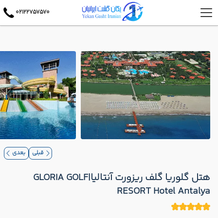
02122757570
قبلی
بعدی
هتل گلوریا گلف ریزورت آنتالیا|GLORIA GOLF
RESORT Hotel Antalya