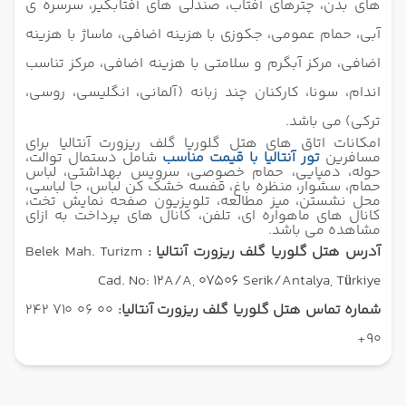
های بدن، چترهای آفتاب، صندلی های آفتابگیر، سرسره ی
آبی، حمام عمومی، جکوزی با هزینه اضافی، ماساژ با هزینه
اضافی، مرکز آبگرم و سلامتی با هزینه اضافی، مرکز تناسب
اندام، سونا، کارکنان چند زبانه (آلمانی، انگلیسی، روسی،
ترکی) می باشد.
امکانات اتاق های هتل گلوریا گلف ریزورت آنتالیا برای
مسافرین
تور آنتالیا با قیمت مناسب
شامل
دستمال توالت،
حوله، دمپایی، حمام خصوصی، سرویس بهداشتی، لباس
حمام، سشوار، منظره باغ، قفسه خشک کن لباس، جا لباسی،
محل نشستن، میز مطالعه، تلویزیون صفحه نمایش تخت،
کانال های ماهواره ای، تلفن، کانال های پرداخت به ازای
مشاهده می باشد.
آدرس هتل گلوریا گلف ریزورت آنتالیا :
Belek Mah. Turizm
Cad. No: 12A/A, 07506 Serik/Antalya, Türkiye
شماره تماس هتل گلوریا گلف ریزورت آنتالیا:
00 06 710 242
90+