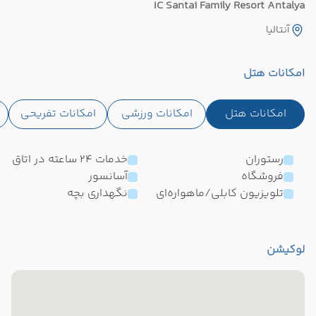
IC Santai Family Resort Antalya
آنتالیا
امکانات هتل
امکانات هتل
امکانات ورزشی
امکانات تفریحی
رستوران
خدمات 24 ساعته در اتاق
فروشگاه
آسانسور
تلویزیون کابلی/ماهواره‌ای
نگهداری بچه
لوکیشن