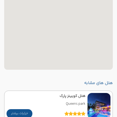
هتل های مشابه
هتل کویینز پارک
Queens park
جزئیات بیشتر