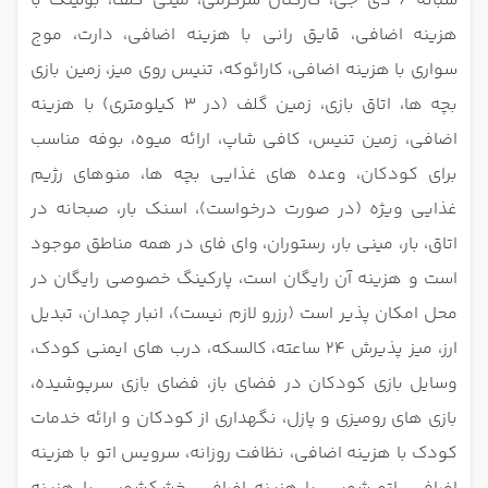
شبانه / دی جی، کارکنان سرگرمی، مینی گلف، بولینگ با
هزینه اضافی، قایق رانی با هزینه اضافی، دارت، موج
سواری با هزینه اضافی، کارائوکه، تنیس روی میز، زمین بازی
بچه ها، اتاق بازی، زمین گلف (در 3 کیلومتری) با هزینه
اضافی، زمین تنیس، کافی شاپ، ارائه میوه، بوفه مناسب
برای کودکان، وعده های غذایی بچه ها، منوهای رژیم
غذایی ویژه (در صورت درخواست)، اسنک بار، صبحانه در
اتاق، بار، مینی بار، رستوران، وای فای در همه مناطق موجود
است و هزینه آن رایگان است، پارکینگ خصوصی رایگان در
محل امکان پذیر است (رزرو لازم نیست)، انبار چمدان، تبدیل
ارز، میز پذیرش 24 ساعته، کالسکه، درب های ایمنی کودک،
وسایل بازی کودکان در فضای باز، فضای بازی سرپوشیده،
بازی های رومیزی و پازل، نگهداری از کودکان و ارائه خدمات
کودک با هزینه اضافی، نظافت روزانه، سرویس اتو با هزینه