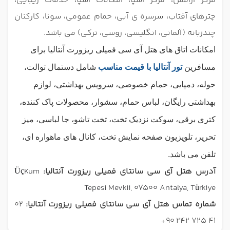
مرکز آرامش، مرکز اسپا، امکانات اسپا، خدمات زیبایی،
چترهای آفتاب، سرسره ی آبی، حمام عمومی، سونا، کارکنان
چندزبانه (آلمانی، انگلیسی، روسی، ترکی) می باشد.
امکانات اتاق های هتل آی سی فمیلی ریزورت آنتالیا برای
مسافرین
تور آنتالیا با قیمت مناسب
شامل
دستمال توالت،
حوله، دمپایی، حمام خصوصی، سرویس بهداشتی، لوازم
بهداشتی رایگان، لباس حمام، سشوار، محصولات پاک کننده،
کتری برقی، سوکت نزدیک تخت، تخت تاشو، جا لباسی،
میز
تحریر،
تلویزیون صفحه نمایش تخت، کانال های ماهواره ای،
تلفن می باشد.
آدرس هتل آی سی سانتای فمیلی ریزورت آنتالیا:
ÜçKum
Tepesi Mevkii, 07500 Antalya, Türkiye
شماره تماس هتل آی سی سانتای فمیلی ریزورت آنتالیا:
02
41 725 242 90+