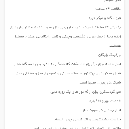
نظافت 24 ساعته.
فروشگاه و مرکز خرید.
پذیرش 24 ساعته همراه با کارمندان و پرسنل مجرب که به بیشتر زبان های
زنده دنیا از جمله:عربی انگلیسی وچینی و ژاپنی .ایتالیایی .هندی مسلط
هستند.
پارکینگ رایگان .
اتاق جلسه برای برگزاری همایشات که همگی به مدرنترین دستگاه ها از
قبیل میکروفون پرژکتور سیستم صوتی و تصویری میز و صندلی های
شیک .دوربین .. مجهز است.
میز گردشگری برای ارائه تور های یک روزه دبی.
خدمات تور و
اخذبلیط .
انبار چمدان در صورت نیاز .
خدمات خشکشویی و اتو شویی پرس البسه.
واکس زنی کفش که شامل پرداخت هزینه در تور دبی است.