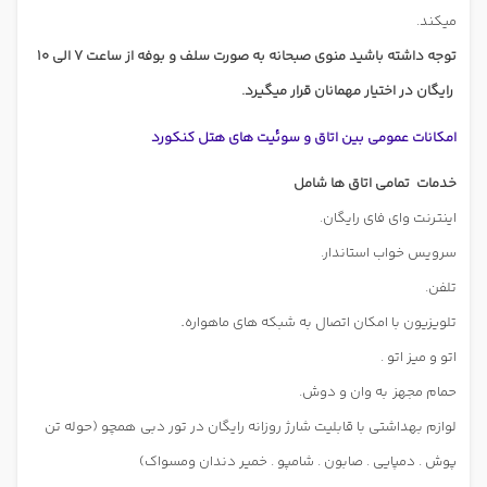
میکند.
توجه داشته باشید منوی صبحانه به صورت سلف و بوفه از ساعت 7 الی 10
رایگان در اختیار مهمانان قرار میگیرد.
امکانات عمومی بین اتاق و سوئیت های هتل کنکورد
خدمات
تمامی اتاق ها شامل
اینترنت وای فای رایگان.
سرویس خواب استاندار.
تلفن.
.
تلویزیون با امکان اتصال به شبکه های ماهواره
اتو و میز اتو .
حمام مجهز
به وان و دوش.
لوازم بهداشتی با قابلیت شارژ روزانه رایگان در تور دبی
همچو (حوله تن
پوش . دمپایی . صابون . شامپو . خمیر دندان ومسواک)