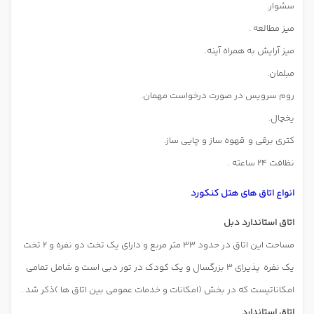
سشوار.
میز مطالعه .
میز آرایش به همراه آینه.
مبلمان.
روم سرویس در صورت درخواست مهمان.
یخچال.
کتری برقی و قهوه ساز و چایی ساز.
نظافت 24 ساعته .
انواع اتاق های هتل کنکورد
اتاق استاندارد دبل
مساحت این اتاق در حدود 33 متر مربع و دارای یک تخت دو نفره و 2 تخت
یک نفره
پذیرای 3 بزرگسال و یک کودک در تور دبی است و شامل تمامی
امکاناتیست که در بخش (امکانات و خدمات عمومی بین اتاق ها )ذکر شد .
اتاق استاندارد