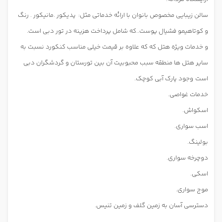
سالن زیبایی مخصوص بانوان با ارائه خدماتی مثل: پدیکور .مانیکور . رنگ
و کوتاهیمو فشیال پوست..که شامل پرداخت هزینه در تور دبی است.
و خدمات ویژه هتل که که علاوه بر قیمت خیلی مناسب کنکورد نسبت به
سایر هتل ها منطقه سبب محبوبیت آن بین تورستان و گردشگران دبی
است
وجود پارک آبی کوچک.
خدمات غواصی.
اسکواش.
اسب سواری.
بولینگ.
دوچرخه سواری.
ا
سکی.
موج سواری.
دسترسی آسان به زمین گلف و زمین تنیس.