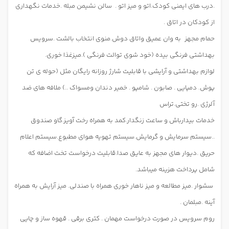
.درب های ایمنی کودک.اتو و میز اتو .
سالن نشیمن مبله .خدمات نگهداری
از کودکان در اتاق .
حمام مجهز
به وان عمیق واتاق دوش.منوی انتخاب بالشت .سرویس
بهداشتی فرنگی بیده (خود شوی توالت فرنگی ).
میزغذا خوری.
لوازم بهداشتی و آرایشی با قابلیت شارژ روزانه رایگان مثل (حوله ی تن
پوش. دمپایی . صابون . شامپو . خمیر دندان ومسواک ..) ملافه های ضد
آلرژی .رو تختی.تراس
خدمات بیدارباش و ساعت زنگدار.کمد به همراه رخت آویز.گاو صندوق
..سیستم سرمایش و گرمایش.سیستم تهویه هوای مطبوع.سیستم اعلام
حریق .دیوار های مجهز به عایق صدا.قابلیت درخواست تخت اضافه که
شامل پرداخت هزینه میباشد.
سشوار .میز مطالعه و میز ناهار خوری همراه با صندلی. میز آرایش به همراه
آینه .مبلمان .
روم سرویس در صورت درخواست مهمان . کتری برقی . قهوه ساز و چایی