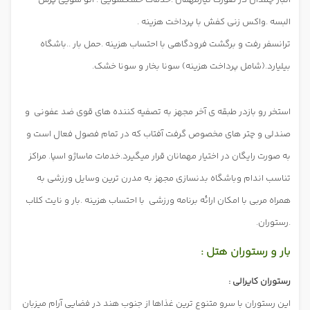
انبار چمدان در صورت نیازمهمان .خدمات خشکشویی . اتو شویی پرس
البسه .واکس زنی کفش با پرداخت هزینه .
ترانسفر رفت و برگشت فرودگاهی با احتساب هزینه .حمل بار ..باشگاه
بیلیارد.(شامل پرداخت هزینه) سونا بخار و سونا خشک.
استخر رو بازدر طبقه ی آخر مجهز به تصفیه کننده های قوی ضد عفونی
و
صندلی و چتر های مخصوص گرفت آفتاب که در تمام فصول فعال است و
به صورت رایگان در اختیار مهمانان قرار میگیرد.خدمات ماساژو اسپا. مراکز
تناسب اندام وباشگاه بدنسازی مجهز به مدرن ترین وسایل ورزشی به
همراه مربی با امکان ارائه برنامه ورزشی
با احتساب هزینه .بار و نایت کلاب
.رستوران.
بار و رستوران هتل :
رستوران کایرالی :
این رستوران با سرو متنوع ترین غذاها از جنوب هند در فضایی آرام میزبان