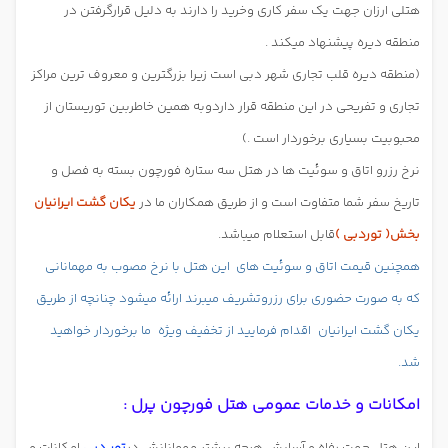
هتلی ارزان جهت یک سفر کاری وخرید را دارند به دلیل قرارگرفتن در
منطقه دیره پیشنهاد میکند .
(منطقه دیره قلب تجاری شهر دبی است زیرا بزرگترین و معروف ترین مراکز
تجاری و تفریحی در این منطقه قرار داردوبه همین خاطربین توریستان از
محبوبیت بسیاری برخوردار است .)
نرخ رزرو اتاق و سوئیت ها در هتل سه ستاره فورچون بسته به فصل و
تاریخ سفر شما متفاوت است و از طریق همکاران ما در
یکان گشت ایرانیان
بخش( توردبی )
قابل استعلام میباشد.
همچنین قیمت اتاق و سوئیت های
این هتل با نرخ مصوب به مهمانانی
که به صورت حضوری برای رزروتشریف میبرند ارائه میشود چنانچه از طریق
یکان گشت ایرانیان
اقدام فرمایید از تخفیف ویژه
ما برخوردار خواهید
شد.
امکانات و خدمات عمومی هتل فورچون پرل :