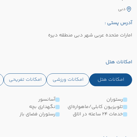
دبی
آدرس پستی :
امارات متحده عربی شهر دبی منطقه دیره
امکانات هتل
امکانات هتل
امکانات ورزشی
امکانات تفریحی
رستوران
آسانسور
تلویزیون کابلی/ماهواره‌ای
نگهداری بچه
خدمات 24 ساعته در اتاق
رستوران فضای باز