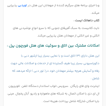
وبا اجرای برنامه های سرگرم کننده از مهمانان این هتل در
توردبی
پذیرایی
میکند .
کلاب داهالک ایست :
نایت کلابیست به سبک آفریقای جنوبی که با سرو انواع نوشیدنی های
الکلی و غیر الکلی از مهمانان هتل پذیرایی میکند.
امکانات مشترک بین اتاق و سوئیت های هتل فورچون پرل :
این هتل دارای 131 اتاق است و با نمایی بسیار زیبا ازشهر دبی با
دکوراسیونی بسیار زیبا طیف گسترده ای از خدمات و امکانات عالی جهت
رفاه و آسایش هرچه بیشتر مهمانان خود در( تور دبی ) ارائه میدهد که
شامل :
اینترنت وای فای رایگان
.سرویس خواب استاندار.دستگاه تلفن. تلویزیون
ال ای دی با امکان اتصال به شبکه های ماهواره و رادیو. آباژر.یخچال .مینی
باربا امکان شارژکه شامل پرداخت هزینه است .