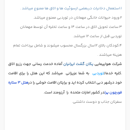
1:استعمال دخانیات دربعضی ازسوئیت ها و اتاق ها ممنوع میباشد .
2:ورود حیوانات خانگی مهمانان در توردبی ممنوع میباشد.
3:ساعت تحویل اتاق در ساعت 14 و ساعت تخلیه آن توسط مهمانان
توردبی قبل از ساعت 12 میباشد.
4:کودکان بالای 12سال بزرگسال محسوب میشوند و شامل پرداخت تمام
هزینه میباشند .
شرکت هواپیمایی
یکان گشت ایرانیان
آماده خدمت رسانی جهت رزرو اتاق
.کلیه خدمات
توردبی
به شما عزیزانی
میباشد که این هتل را برای اقامت
خود درشهر دبی انتخاب کرده اید و برایتان اقامت خوشی را در
هتل 3 ستاره
فورچون پرل
در کشور امارات متحده
را
آرزومند است.
سفرتان جذاب و دوست داشتنی.