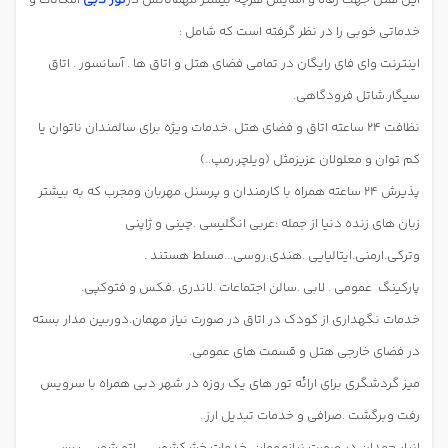
این هتل جهت رفاه و آسایش هرچه بیشتر مهمانانش در
تور دبی
امکانات و
خدماتی خوبی را در نظر گرفته است که شامل :
اینترنت وای فای رایگان در تمامی فضای هتل و اتاق ها . آسانسور . اتاق
سیگار.شاتل فرودگاهی.
نظافت 24 ساعته اتاق و فضای هتل .خدمات ویژه برای سالمندان ناتوان یا
کم توان و معلولان عزیزمثل (ویلچر.رمپ..)
پذیرش 24 ساعته همراه با کارمندان و پرسنل مهربان ومجرب که به بیشتر
زبان های زنده دنیا از جمله :عربی انگلیسی .چینی و ژاپنی
وترکی.ارمنی.ایتالیایی .هندی.روسی...مسلط هستند .
پارکینگ
عمومی . لابی .سالن اجتماعات .لاندری .فکس و فتوکپی.
خدمات نگهداری از کودک در اتاق در صورت نیاز مهمان.دوربین مدار بسته
در فضای خارجی هتل و قسمت های عمومی.
میز گردشگری برای ارائه تور های یک روزه در شهر دبی همراه با سرویس
رفت وبرگشت .صرافی و خدمات تبدیل ارز..