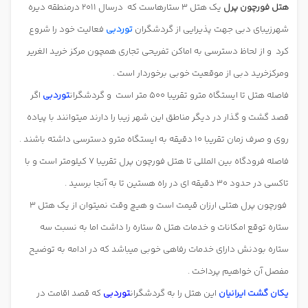
هتل فورچون پرل
یک هتل 3 ستارهاست که
درسال 2011 درمنطقه دیره
شهرزیبای دبی جهت پذیرایی از گردشگران
توردبی
فعالیت خود را شروع
کرد
و از لحاظ دسترسی به اماکن تفریحی تجاری همچون مرکز خرید الغریر
ومرکزخرید دبی از موقعیت خوبی برخوردار است .
فاصله هتل تا ایستگاه مترو تقریبا 500 متر است
و گردشگران
توردبی
اگر
قصد گشت و گذار در دیگر مناطق این شهر زیبا را دارند میتوانند با پیاده
روی و صرف زمان تقریبا 10 دقیقه به ایستگاه مترو دسترسی داشته باشند .
فاصله فرودگاه بین المللی تا هتل فورچون پرل تقریبا 7 کیلومتر است و با
تاکسی در حدود 30 دقیقه ای در راه هستین تا به آنجا برسید .
فورچون پرل هتلی ارزان قیمت است و هیچ وقت نمیتوان از یک هتل 3
ستاره توقع امکانات و خدمات هتل 5 ستاره را داشت اما به نسبت سه
ستاره بودنش دارای خدمات رفاهی خوبی میباشد که در ادامه به توضیح
مفصل آن خواهیم پرداخت .
یکان گشت ایرانیان
این هتل را به گردشگران
توردبی
که قصد اقامت در