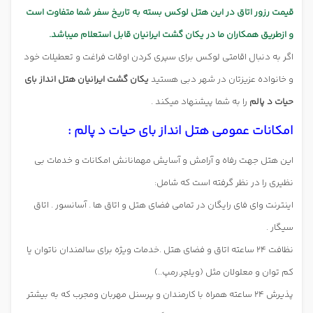
قیمت رزور اتاق در این هتل لوکس بسته به تاریخ سفر شما متفاوت است
و ازطریق همکاران ما در یکان گشت ایرانیان قابل استعلام میباشد.
اگر به دنبال اقامتی لوکس برای سپری کردن اوقات فراغت و تعطیلات خود
و خانواده عزیزتان در شهر دبی هستید
یکان گشت ایرانیان هتل انداز بای
حیات د پالم
را به شما پیشنهاد میکند .
امکانات عمومی هتل انداز بای حیات د پالم :
این هتل جهت رفاه و آرامش و آسایش مهمانانش امکانات و خدمات بی
نظیری را در نظر گرفته است که شامل:
اینترنت وای فای رایگان در تمامی فضای هتل و اتاق ها . آسانسور . اتاق
سیگار .
نظافت 24 ساعته اتاق و فضای هتل .خدمات ویژه برای سالمندان ناتوان یا
کم توان و معلولان مثل (ویلچر.رمپ..)
پذیرش 24 ساعته همراه با کارمندان و پرسنل مهربان ومجرب که به بیشتر