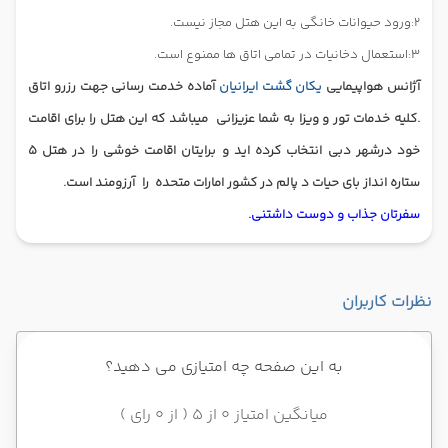
2:ورود حیوانات خانگی به این هتل مجاز نیست.
3:استعمال دخانیات در تمامی اتاق ها ممنوع است.
آژانس هواپیمایی
یکان گشت ایرانیان
آماده خدمت رسانی جهت رزرو اتاق
.کلیه خدمات تور و ویزا به شما عزیزانی
میباشد که این هتل را برای اقامت
خود درشهر دبی انتخاب کرده اید و برایتان اقامت خوشی را در هتل 5
ستاره انداز بای حیات د پالم در کشور امارات متحده
را
آرزومند است.
سفرتان جذاب و دوست داشتنی.
نظرات کاربران
به این صفحه چه امتیازی می دهید؟
میانگین امتیاز 0 از 5 ( از 0 رای )