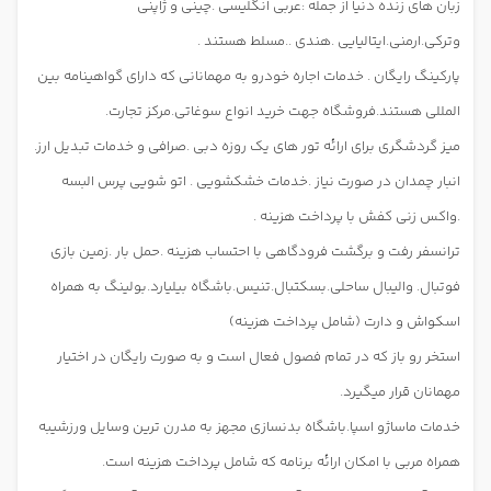
زبان های زنده دنیا از جمله :عربی انگلیسی .چینی و ژاپنی
وترکی.ارمنی.ایتالیایی .هندی ..مسلط هستند .
پارکینگ رایگان . خدمات اجاره خودرو به مهمانانی که دارای گواهینامه بین
المللی هستند.فروشگاه جهت خرید انواع سوغاتی.مرکز تجارت.
میز گردشگری برای ارائه تور های یک روزه دبی .صرافی و خدمات تبدیل ارز.
انبار چمدان در صورت نیاز .خدمات خشکشویی . اتو شویی پرس البسه
.واکس زنی کفش با پرداخت هزینه .
ترانسفر رفت و برگشت فرودگاهی با احتساب هزینه .حمل بار .زمین بازی
فوتبال. والیبال ساحلی.بسکتبال.تنیس.باشگاه بیلیارد.بولینگ به همراه
اسکواش و دارت (شامل پرداخت هزینه)
استخر رو باز که در تمام فصول فعال است و به صورت رایگان در اختیار
مهمانان قرار میگیرد.
خدمات ماساژو اسپا.باشگاه بدنسازی مجهز به مدرن ترین وسایل ورزشیبه
همراه مربی با امکان ارائه برنامه که شامل پرداخت هزینه است.