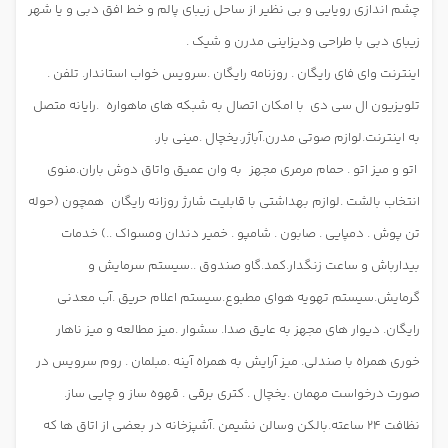
چشم اندازی رویایی و بی نظیر از ساحل زیبای پالم و خط افق دبی و یا شهر
زیبای دبی با طراحی ودیزاینی مدرن و شیک .
اینترنت وای فای رایگان . روزنامه رایگان .سرویس خواب استاندار. تلفن .
تلویزیون ال سی دی
با امکان اتصال به شبکه های ماهواره
.رایانه متصل
به اینترنت.لوازم صوتی مدرن.آباژر.یخچال .مینی بار.
اتو و میز اتو . حمام مرمری مجهز
به وان عمیق واتاق دوش باران.منوی
انتخاب بالشت .لوازم بهداشتی با قابلیت شارژ روزانه رایگان
همچون (حوله
تن پوش . دمپایی . صابون . شامپو . خمیر دندان ومسواک ..) خدمات
بیدارباش و ساعت زنگدار.کمد.گاو صندوق ..سیستم سرمایش و
گرمایش.سیستم تهویه هوای مطبوع.سیستم اعلام حریق .آب معدنی
رایگان. دیوار های مجهز به عایق صدا. سشوار .میز مطالعه و میز ناهار
خوری همراه با صندلی. میز آرایش به همراه آینه .مبلمان . روم سرویس در
صورت درخواست مهمان .یخچال . کتری برقی . قهوه ساز و چایی ساز.
نظافت 24 ساعته.بالکن وسالن نشیمن .آشپزخانه در بعضی از اتاق ها که