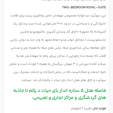
TWO-BEDROOM ROYAL-SUITE
این سوئیت دو خوابه مخصوص مهمانان خاص ولاکچری پسندبرای اقامت
خانوادگی و با مساحتی در حدود 300 متر طراحی شده است ودارای یک
آشپزخانه که مجهزبه (اجاق گاز. وسایل آشپزی .ماکروویو و ماشین
لباسشوییست.).دواتاق خواب ودو حمام مجهز به وان جت و دوش بارانی.
اتاق مطالعه.سالن غذاخوری مبله. تراس های مبله به همراه چتر و صندلی
آفتاب که چشم انداز ماورایی از ساحل زیبای پالم به مهمانانش هدیه
میکند آماده میزبانی از 4 مهمان بزرگسال به همراه 2 کودک است و شامل
کلیه خدمات و امکاناتیست که در بخش(امکانات و خدمات مشترک بین
سوئیت و اتاق های هتل انداز بای حیات د پالم)ذکر شد
میباشد.
فاصله هتل 5 ستاره انداز بای حیات د پالم تا جاذبه
های گردشگری و مراکز تجاری و تفریحی:
فواره نخل
:تقریبا 2 کیلومتر