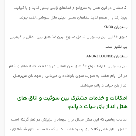
اقامتشان در این هتل به سروانواع غذاهای ژاپنی بسیار لذیذ و با کیفیت
بپردازند و از طعم لذیذ عذاهای محلی چینی مثل سوشی..لذت ببرند.
رستوران:KNOX
منوی غذایی این رستوران شامل متنوع ترین غذاهای بین المللی با کیفیتی
بی نظیر است.
رستوران:ANDAZ LOUNGE
این رستوران با ارائه انواع غذاهای بین المللی در وعده صبحانه ناهار و شام
در کل ایام هفته به صورت منوی بازآماده ی میزبانی از مهمانان عزیزهتل
انداز بای حیات د پالم میباشد.
امکانات و خدمات مشترک بین سوئیت و اتاق های
هتل انداز بای حیات د پالم:
خدمات رفاهی که این هتل مجلل برای مهمانان عزیزش در نظر گرفته است
شامل : اتاق هایی که دارای
پنجره هاییست از کف تا سقف اتاق شیشه ای با