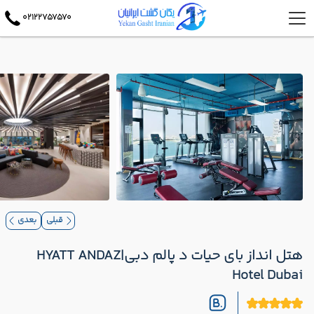
02122757570
قبلی
بعدی
هتل انداز بای حیات د پالم دبی|HYATT ANDAZ
Hotel Dubai