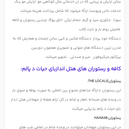
سالن آرایش و زیبایی که در آن خدماتی مثل کوتاهی مو .آرایش مو.رنگ.
خدمات ناخن وپوست ارائه میشود که شامل پرداخت هرینه میباشد.
سونا . جکوزی سرد و گرم .حمام ترکی. اتاق یوگا. چندین رستوران و کافه
.فامیلی روم.بار و نایت کلاب.
دستگاه خود پرداز. دستگاه فکس و کپی.سالن جلسات و همایش که به
مدرن ترین دستگاه های صوتی و تصویری همچون دوربین.
پرژکتور.میکروفون . میز و صندلی... تجهیز میباشد.
کافه و رستوران های هتل اندازبای حیات د پالم:
رستورانTHE LOCALE:
این رستوران با ارائه غذاهای متنوع بین المللی به صورت بوفه و منوی باز
در وعده های صبحانه ناهار و شام در کل ایام هفته از مهمانان هتل انداز
بای حیات د پالم پذیرایی میکنند.
رستوران:HANAMI
در این رستوران مهمانان میتوانند در وعده شام در تمامی شب های