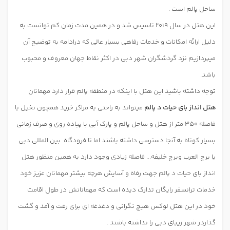
ساحل پالم است .
این هتل در سال 2019 تاسیس شد و در همین مدت زمان کم توانست به
دلیل ارائه امکانات و خدمات رفاهی بسیار عالی که درادامه به توضیح آن
میپردازیم نزد گردشگران شهر دبی در اکثر نقاط جهان معروف و محبوب
باشد.
توجه داشته باشید این هتل با اینکه در منطقه پالم قرار دارد مهمانان
هتل انداز بای حیات د پالم
میتواند به راحتی به مراکز خرید همچون نخیل با
فاصله 350 متر از هتل و ساحل پالم و پارک آبی با پیاده روی و صرف زمانی
بسیار کوتاه به آنجا دسترسی داشته باشند اما تا فرودگاه
بین المللی دبی
یا برج العرب وبرج خلیفه... فاصله زیادی وجود دارد به همین منظور هتل
انداز بای حیات د پالم جهت رفاه و آسایش هرچه بیشتر مهمانان عزیز خود
خدمات ترانسفر رایگان تدارک دیده است که مهمانانش در طول اقامت
خود در این هتل لوکس هیچ نگرانی و دغدغه ای برای رفت و آمد و گشت
گذاردر شهر زیبای دبی را نداشته باشند .