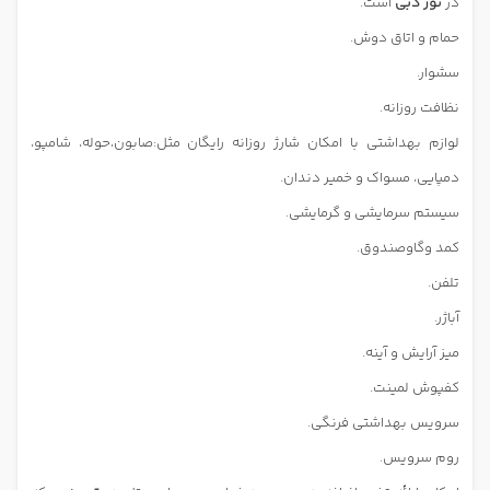
در
تور دبی
است.
حمام و اتاق دوش.
سشوار.
نظافت روزانه.
لوازم بهداشتی با امکان شارژ روزانه رایگان
مثل:صابون،حوله، شامپو،
دمپایی، مسواک و خمیر دندان.
سیستم سرمایشی و گرمایشی.
کمد وگاوصندوق.
تلفن.
آباژر.
میز آرایش و آینه.
کفپوش لمینت.
سرویس بهداشتی فرنگی.
روم سرویس.