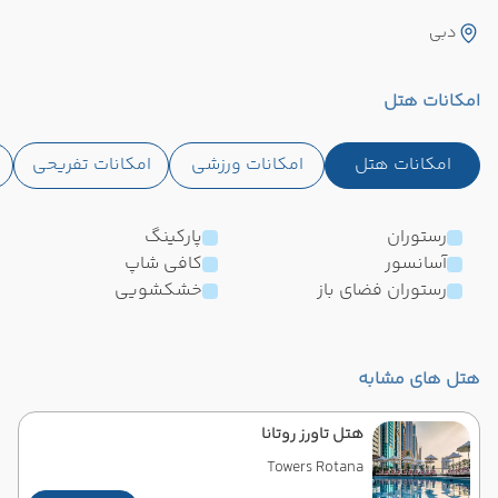
دبی
امکانات هتل
امکانات هتل
امکانات ورزشی
امکانات تفریحی
رستوران
پارکینگ
آسانسور
کافی شاپ
رستوران فضای باز
خشکشویی
هتل های مشابه
هتل تاورز روتانا
Towers Rotana