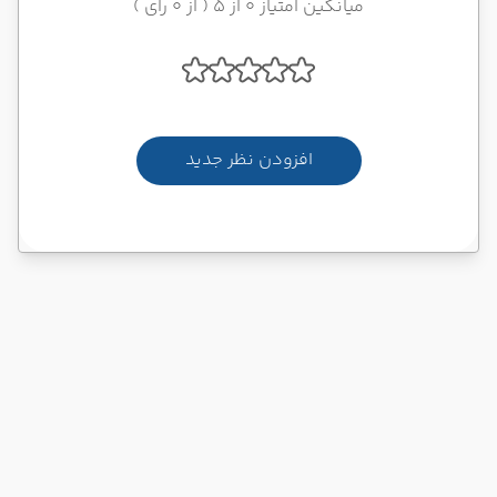
میانگین امتیاز 0 از 5 ( از 0 رای )
افزودن نظر جدید