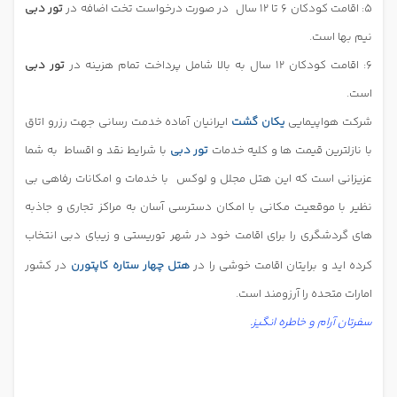
5: اقامت کودکان 6 تا 12 سال
در صورت درخواست تخت اضافه در
تور دبی
نیم بها است.
6: اقامت کودکان 12 سال به بالا شامل پرداخت تمام هزینه در
تور دبی
است.
شرکت هواپیمایی
یکان گشت
ایرانیان آماده خدمت رسانی جهت رزرو اتاق
با نازلترین قیمت ها و کلیه خدمات
تور دبی
با شرایط نقد و اقساط
به شما
عزیزانی است که این هتل مجلل و لوکس
با خدمات و امکانات رفاهی بی
نظیر با موقعیت مکانی با امکان دسترسی آسان به مراکز تجاری و جاذبه
های گردشگری را برای اقامت خود در شهر توریستی و زیبای دبی انتخاب
کرده اید و برایتان اقامت خوشی را در
هتل چهار ستاره کاپتورن
در کشور
امارات متحده را آرزومند است.
سفرتان آرام و خاطره انگیز.