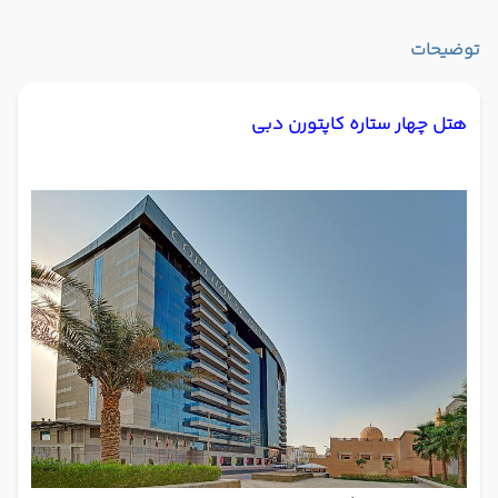
توضیحات
هتل چهار ستاره کاپتورن دبی