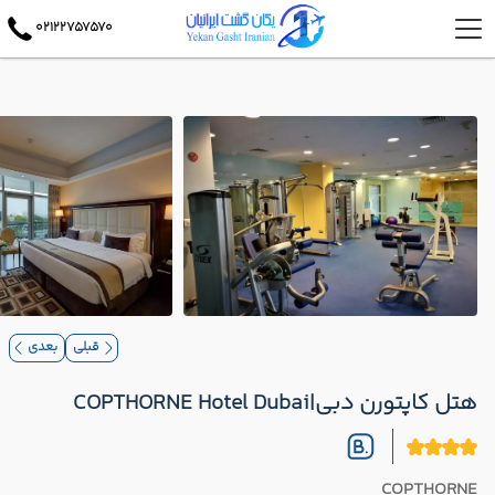
02122757570
قبلی
بعدی
هتل کاپتورن دبی|COPTHORNE Hotel Dubai
COPTHORNE