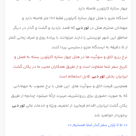
چهار ستاره کاپتورن فاصله دارد.
استگاه مترو با هتل چهار ستاره کاپتورن فقط 180 متر فاصله دارد و
مهمانان محترم هتل در
تور دبی
که قصد بازدید و گشت و گذار در دیگر
مناطق این شهر توریستی را دارند میتوانند با پیاده روی و صرف زمانی کمتر
از 5 دقیقه به ایستگاه مترو دسترسی پیدا کنند.
نرخ رزرو اتاق و سوئیت ها در هتل چهار ستاره کاپتورن بسته به فصل و
تاریخ سفر شما متفاوت است و از طریق همکاران مجرب ما در یکان گشت
ایرانیان بخش
تور دبی
قابل استعلام است.
همچنین قیمت اتاق و سوئیت های
این هتل با نرخ مصوب به مهمانانی
که به صورت حضوری برای رزروتشریف میبرند ارائه میشود چنانچه از طریق
یکان گشت ایرانیان
اقدام فرمایید از تخفیف ویژه و خدمات عالی
تور دبی
برخوردار خواهید شد.
<< ما تا پایان سفر کنار شما هستیم >>