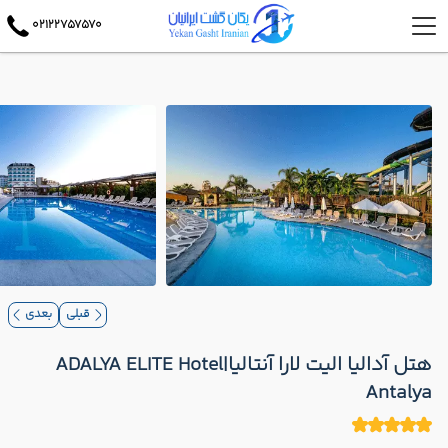
02122757570
قبلی
بعدی
هتل آدالیا الیت لارا آنتالیا|ADALYA ELITE Hotel
Antalya