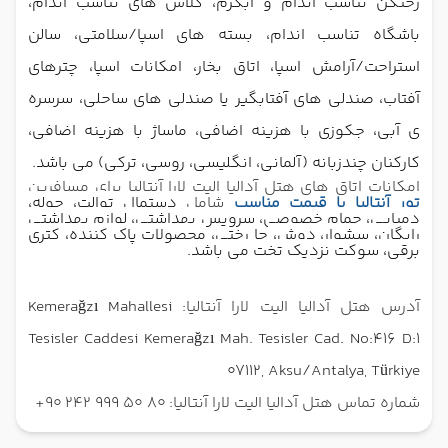
رختکن تناسب اندام و آبگرم، کلاس های تناسب اندام،
باشگاه تناسب اندام، بسته های اسپا/سلامتی، سالن
استراحت/آرامش اسپا، اتاق بخار،
امکانات اسپا، چترهای
آفتاب، صندلی های آفتابگیر یا صندلی های ساحلی، سرسره
ی آبی، جکوزی با هزینه اضافی، ماساژ با هزینه اضافی،
کارکنان چندزبانه (آلمانی، انگلیسی، روسی، ترکی) می باشد.
امکانات اتاق های هتل آدالیا الیت لارا آنتالیا برای مسافرین
تور آنتالیا با قیمت مناسب
شامل
دستمال توالت، حوله،
دمپایی، حمام خصوصی، سرویس بهداشتی، لوازم بهداشتی
رایگان، سشوار، دوش،
جا رختی،
محصولات پاک کننده، کتری
برقی، سوکت نزدیک تخت می باشد.
آدرس هتل آدالیا الیت لارا آنتالیا:
Kemerağzı Mahallesi
Tesisler Caddesi Kemerağzı Mah. Tesisler Cad. No:416 D:1
07112, Aksu/Antalya, Türkiye
شماره تماس هتل آدالیا الیت لارا آنتالیا: 80 50 999 242 90+