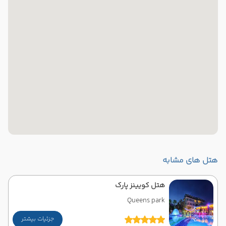
هتل های مشابه
هتل کویینز پارک
Queens park
جزئیات بیشتر