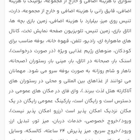
سواری با هزینه اضافی و خارج از مجموعه، بولینگ با هزینه
اضافی، قایق رانی با هزینه اضافی و خارج از مجموعه، دارت،
تنیس روی میز، بیلیارد با هزینه اضافی، زمین بازی بچه ها،
اتاق بازی، زمین تنیس، تلویزیون صفحه نمایش تخت، کانال
های ماهواره ای، رادیو، تلفن، قهوه خانه، بوفه مناسب برای
کودکان، منوهای رژیم غذایی ویژه (در صورت درخواست)،
اسنک بار، صبحانه در اتاق، بار، مینی بار، رستوران (صبحانه،
ناهار و شام روزانه به صورت بوفه سرو می شود. مهمانان
می توانند از غذاهای بین المللی و محلی در رستوران های
آلاکارته هتل لذت ببرند.)، وای فای در مکان های عمومی در
دسترس است و رایگان است، پارکینگ عمومی رایگان در یک
مکان نزدیک امکان پذیر است (رزرو امکان پذیر نیست)،
ورود/خروج خصوصی، خدمات دربان، میز تور، تبدیل ارز،
ورود/خروج سریع، میز پذیرش 24 ساعته، کالسکه، وسایل