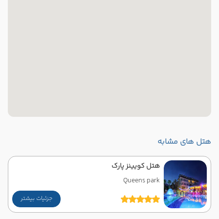
هتل های مشابه
هتل کویینز پارک
Queens park
جزئیات بیشتر