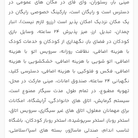
مینی بار، رستوران، وای فای در مکان های عمومی در
دسترس است و رایگان است، پارکینگ خصوصی رایگان در
یک مکان نزدیک امکان پذیر است (رزرو لازم نیست)، انبار
چمدان، تبدیل ارز، میز پذیرش 24 ساعته، وسایل بازی
کودکان در فضای باز، نگهداری از کودکان و خدمات کودک
با هزینه اضافی، نظافت روزانه، سرویس اتو با هزینه
اضافی، اتو شویی با هزینه اضافی، خشکشویی با هزینه
اضافی، فکس و فتوکپی با هزینه اضافی، دسترسی کلید،
نگهبانی 24 ساعته، صندوق امانات، مینی مارکت در محل،
تهویه مطبوع، در تمام طول مدت سیگار ممنوع است،
سیستم گرمایش، اتاق های خانوادگی، آرایشگاه، امکانات
برای مهمانان معلول، اتاق های غیر سیگاری، سرویس اتاق،
استخر روباز، استخر سرپوشیده، استخر روباز کودکان، باشگاه
تناسب اندام، صندلی ماساژور، بسته های اسپا/سلامتی،