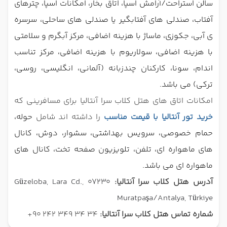
سالن استراحت/آرامش اسپا، اتاق بخار، امکانات اسپا، چترهای
آفتاب، صندلی های آفتابگیر یا صندلی های ساحلی، سرسره
ی آبی، جکوزی، ماساژ با هزینه اضافی، مرکز آبگرم و سلامتی
با هزینه اضافی، سولاریوم با هزینه اضافی، مرکز تناسب
اندام، سونا، کارکنان چندزبانه (آلمانی، انگلیسی، روسی،
ترکی) می باشد.
امکانات اتاق های هتل کلاب سرا آنتالیا برای مسافرینی که
خرید تور آنتالیا با قیمت مناسب
را داشته اند شامل
حوله،
حمام خصوصی، سرویس بهداشتی، سشوار، دوش، کانال
های ماهواره ای، تلفن، تلویزیون صفحه تخت، کانال های
ماهواره ای می باشد.
آدرس هتل کلاب سرا آنتالیا:
Güzeloba, Lara Cd., 07230
Muratpaşa/Antalya, Türkiye
شماره تماس هتل کلاب سرا آنتالیا:
34 34 349 242 90+