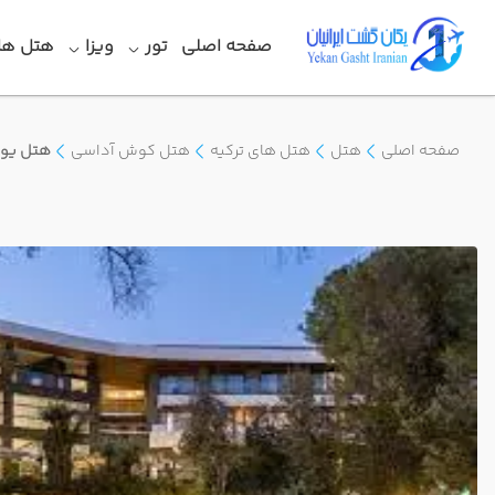
صفحه اصلی
تور
ویزا
هتل ها
صفحه اصلی
هتل
هتل های ترکیه
هتل کوش آداسی
هتل یون