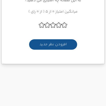
به این صفحه چه امتیازی می دهید؟
میانگین امتیاز 0 از 5 ( از 0 رای )
افزودن نظر جدید