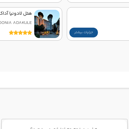
هتل لادونیا آداک
DONIA ADAKULE
جزئیات بیشتر