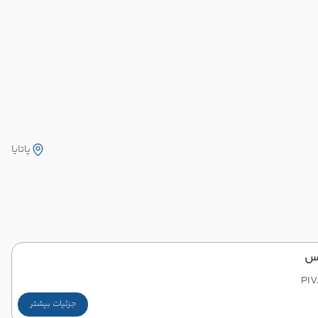
پاتایا
نس
PI
جزئیات بیشتر