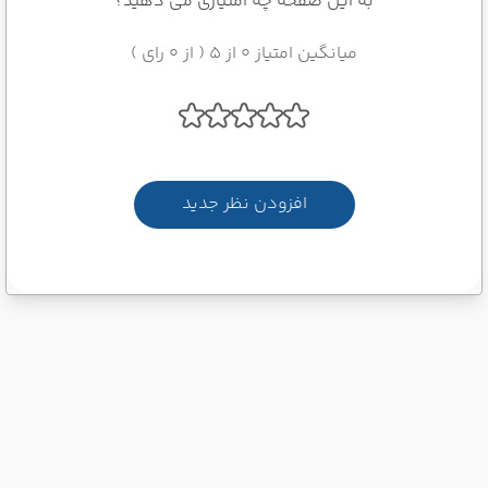
به این صفحه چه امتیازی می دهید؟
میانگین امتیاز 0 از 5 ( از 0 رای )
افزودن نظر جدید