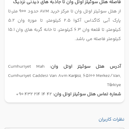
فاصله هتل سوئیتز اوتل وان تا جاذبه های دیدنی نزدیک
از هتل سوئیتز اوتل وان تا مرکز خرید AVM حدود 900 متر،تا
پارک آبی کاگداس آکوا ۲.۵ کیلومتر، تا موزه وان ۵.۲
کیلومتر، تا قلعه وان ۶.۳ کیلومتر، تا خانه گربه های وان ۱۵.۱
کیلومتر فاصله می باشد.
آدرس هتل سوئیتز اوتل وان:
Cumhuriyet Mah
Cumhuriyet Caddesi Van Avm Karşısı, 65100 Merkez/Van,
Türkiye
شماره تماس هتل سوئیتز اوتل وان:
42 14 214 432 90+
نظرات کاربران