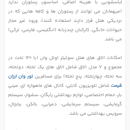
لباسشویی با هزینه اضافی، آسانسور، رستوران ندارد
(میهمانان می توانند از رستوران ها و کافه هایی که در
نزدیکی هتل قرار دارند استفاده کنند)، ورود غیر مجاز
حیوانات خانگی، کارکنان چندزبانه (انگلیسی، فارسی، ترکی)
می باشد.
امکانات اتاق های هتل سوئیتز اوتل وان (با 120 تخت در
مجموع و 7 مدل اتاق شامل اتاق های یک تخته، دوتخته،
سه تخته، چهارتخته، پنج تخته) برای مسافرین
تور وان ارزان
قیمت
شامل تلویزیون کابلی، کانال های ماهواره ای، مینی
بار، حمام اختصاصی، لوازم بهداشتی رایگان، سشوار، سیستم
گرمایشی، سیستم سرمایشی، دمپایی، بالکن، یخچال،
سرویس بهداشتی می باشد.