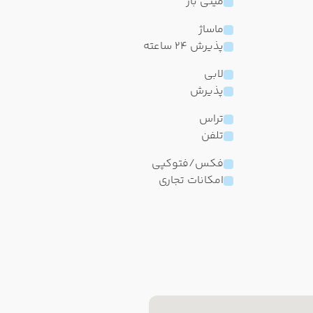
مینی بار
ماساژ
پذیرش 24 ساعته
لابی
پذیرش
تراس
تلفن
فکس/فتوکپی
امکانات تجاری