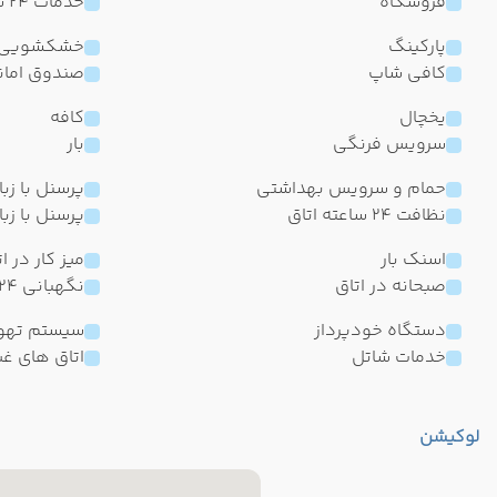
فروشگاه
خدمات 24 ساعته در اتاق
پارکینگ
خشکشویی
کافی شاپ
صندوق امان
یخچال
کافه
سرویس فرنگی
بار
حمام و سرویس بهداشتی
پرسنل با زب
نظافت 24 ساعته اتاق
پرسنل با زب
اسنک بار
میز کار در ا
صبحانه در اتاق
نگهبانی 24 ساعته
دستگاه خودپرداز
سیستم تهو
خدمات شاتل
اتاق های غی
لوکیشن