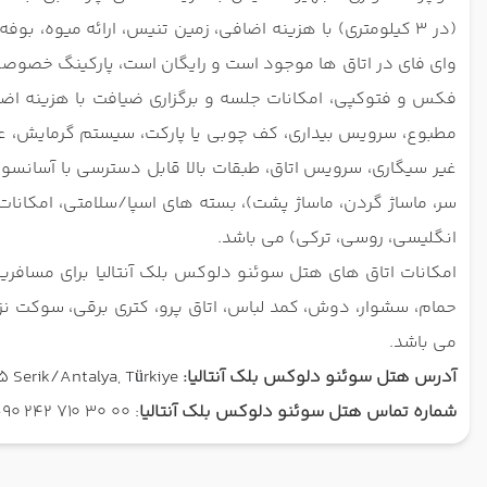
(در 3 کیلومتری) با هزینه اضافی، زمین تنیس، ارائه میوه، 
فکس و فتوکپی، امکانات جلسه و برگزاری ضیافت با هزینه اض
مطبوع، سرویس بیداری، کف چوبی یا پارکت، سیستم گرمایش، عایق
غیر سیگاری، سرویس اتاق، طبقات بالا قابل دسترسی با آسانسور، 
سر، ماساژ گردن، ماساژ پشت)، بسته های اسپا/سلامتی، امکانات ا
انگلیسی، روسی، ترکی) می باشد.
امکانات اتاق های هتل سوئنو دلوکس بلک آنتالیا برای مسافر
حمام، سشوار، دوش، کمد لباس، اتاق پرو، کتری برقی، سوکت نز
می باشد.
آدرس هتل سوئنو دلوکس بلک آنتالیا:
 Serik/Antalya, Türkiye
شماره تماس هتل سوئنو دلوکس بلک آنتالیا
: 00 30 710 242 90+