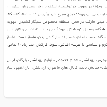
ی ویژه (در صورت درخواست)، اسنک بار، بار، مینی بار، رستوران،
وای فای در اتاق ها موجود است و رایگان است، پارکینگ خصوصی رایگان در محل امکان پذیر است (رزرو لازم نیست)، دستگاه خودپرداز، تبدیل ارز، ورود/خروج سریع، میز پذیرش 24 ساعته، کالسکه،
فی، مینی مارکت در محل، منطقه مخصوص سیگار کشیدن، تهویه
یشگاه، وسایل اتو، شاتل فرودگاهی با هزینه اضافی، اتاق های
اشگاه تناسب اندام، ماساژ (ماساژ کامل بدن، ماساژ دست، ماساژ
 و سلامتی با هزینه اضافی، سونا، کارکنان چند زبانه (آلمانی،
سرویس بهداشتی، حمام خصوصی، لوازم بهداشتی رایگان، لباس
فحه نمایش تخت، کانال های ماهواره ای، تلفن، چای/قهوه ساز