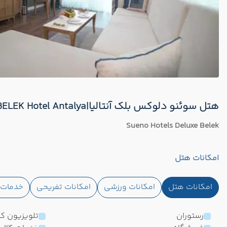
هتل سوئنو دلوکس بلک آنتالیا|SUENO DELUXE BELEK Hotel Antalya
Sueno Hotels Deluxe Belek
امکانات هتل
امکانات هتل
امکانات ورزشی
امکانات تفریحی
خدمات ا
رستوران
تلویزیون کا