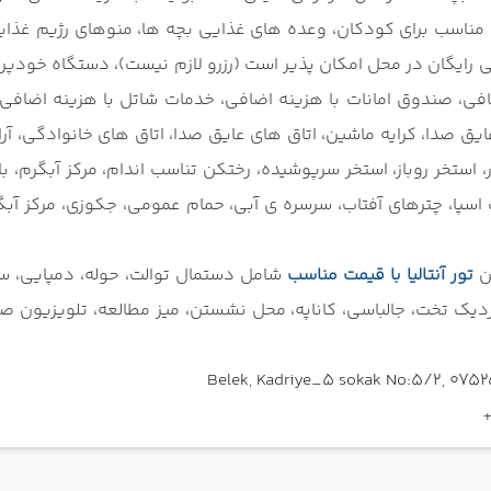
بوفه مناسب برای کودکان، وعده های غذایی بچه ها، منوهای رژیم غذای
افی، صندوق امانات با هزینه اضافی، خدمات شاتل با هزینه اضا
 صدا، کرایه ماشین، اتاق های عایق صدا، اتاق های خانوادگی، آرا
استخر روباز، استخر سرپوشیده، رختکن تناسب اندام، مرکز آبگرم، ب
سپا، چترهای آفتاب، سرسره ی آبی، حمام عمومی، جکوزی، مرکز آبگرم
ین
تور آنتالیا با قیمت مناسب
شامل
دستمال توالت، حوله، دمپایی، 
دیک تخت، جالباسی، کاناپه، محل نشستن، میز مطالعه، تلویزیون ص
Belek, Kadriye_5 sokak No:5/2, 07525