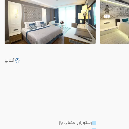
آنتالیا
رستوران فضای باز