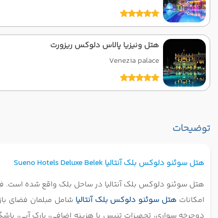
هتل ونیزیا پالاس دلوکس ریزورت
Venezia palace
توضیحات
هتل سوئنو دلوکس بلک آنتالیا
Sueno Hotels Deluxe Belek
هتل سوئنو دلوکس بلک آنتالیا در ساحل بلک واقع شده است. فاصله هتل 5 ستاره سوئنو دلوکس بلک آنتالیا تا فرودگاه آنتا
امکانات
هتل سوئنو دلوکس بلک آنتالیا
شامل مبلمان فضای باز
دوچرخه سواری، تجهیزات تنیس با هزینه اضافی، پارک آبی، باشگاه