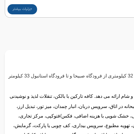
جزئیات بیشتر
هتل متروپولیتن استانبول واقع در مرکز تکسیم است. هتل 4 ستاره متروپولیتن استانبول در فاصله 16 کیلومتری فرودگاه آتاتورک، فاصله 32 کیلومتری از فرودگاه صبیحا و تا فرودگاه استانبول 33 کیلومتر
شام ارائه می دهد. کافه تارکین با بالکن، تنقلات لذیذ و نوشیدنی
نه در اتاق، سرویس دربان، انبار چمدان، میز تور،
تبدیل ارز،
ا هزینه اضافی، خشک شویی با هزینه اضافی، فکس/فتوکپی، مرکز تجاری،
 تهویه مطبوع، سرویس بیداری، کف چوبی یا پارکت، گرمایش،