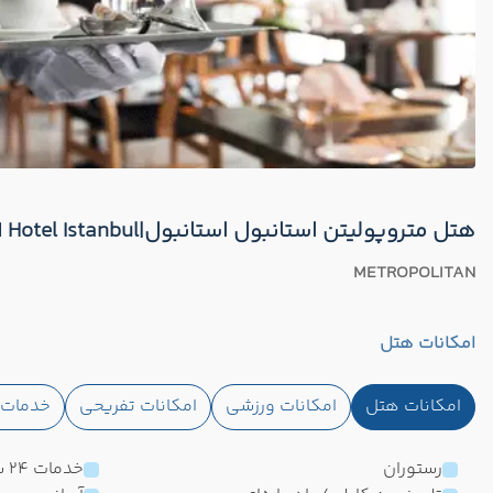
هتل متروپولیتن استانبول استانبول|METROPOLITAN Hotel Istanbul
METROPOLITAN
امکانات هتل
امکانات هتل
امکانات ورزشی
امکانات تفریحی
خدمات ا
رستوران
خدمات 24 ساعته در اتاق