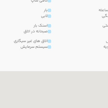
کافی شاپ
بار
گی
لابی
شتی
اسنک بار
صبحانه در اتاق
ل
اتاق های غیر سیگاری
یه
سیستم سرمایش