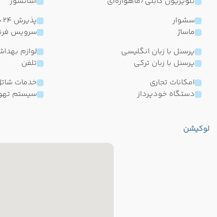
تلویزیون کابلی/ماهواره‌ای
آسانسور
سشوار
پذیرش 24 ساعته
ماساژ
سرویس فرن
پرسنل با زبان انگلیسی
لوازم بهدا
پرسنل با زبان ترکی
تلفن
امکانات تجاری
خدمات شات
دستگاه خودپرداز
سیستم تهو
لوکیشن