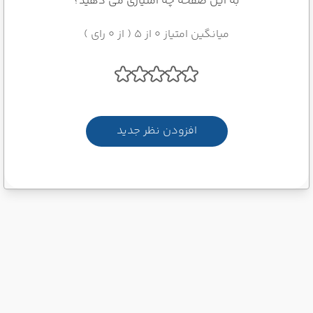
به این صفحه چه امتیازی می دهید؟
میانگین امتیاز 0 از 5 ( از 0 رای )
افزودن نظر جدید