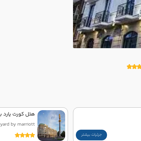
هتل کورت یارد ب
yard by marriott
جزئیات بیشتر