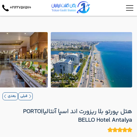
02122757570
قبلی
بعدی
هتل پورتو بلا ریزورت اند اسپا آنتالیا|PORTO
BELLO Hotel Antalya