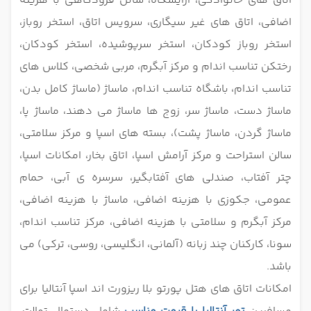
اتاق های خانوادگی، آرایشگاه، شاتل فرودگاهی با هزینه
اضافی، اتاق های غیر سیگاری، سرویس اتاق، استخر روباز،
استخر روباز کودکان، استخر سرپوشیده، استخر کودکان،
رختکن تناسب اندام و مرکز آبگرم، مربی شخصی، کلاس های
تناسب اندام، باشگاه تناسب اندام، ماساژ (ماساژ کامل بدن،
ماساژ دست، ماساژ سر، زوج ها ماساژ می دهند، ماساژ پا،
ماساژ گردن، ماساژ پشت)، بسته های اسپا و مرکز سلامتی،
سالن استراحت و مرکز آرامش اسپا، اتاق بخار، امکانات اسپا،
چتر آفتاب، صندلی های آفتابگیر، سرسره ی آبی، حمام
عمومی، جکوزی با هزینه اضافی، ماساژ با هزینه اضافی،
مرکز آبگرم و سلامتی با هزینه اضافی، مرکز تناسب اندام،
سونا، کارکنان چند زبانه (آلمانی، انگلیسی، روسی، ترکی) می
باشد.
امکانات اتاق های هتل پورتو بلا ریزورت اند اسپا آنتالیا برای