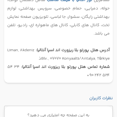
مسافرین
تور آنتالیا با قیمت مناسب
شامل دستمال توالت،
حوله، دمپایی، حمام خصوصی، سرویس بهداشتی، لوازم
بهداشتی رایگان، سشوار، جا لباسی، تلویزیون صفحه نمایش
تخت، کانال های کابلی، کانال های ماهواره ای، رادیو، تلفن
می باشد.
آدرس هتل پورتو بلا ریزورت اند اسپا آنتالیا:
Liman, Akdeniz
Blv., 07070 Konyaaltı/Antalya, Türkiyeذ
شماره تماس هتل پورتو بلا ریزورت اند اسپا آنتالیا:
34 54
524 242 90+
نظرات کاربران
به این صفحه چه امتیازی می دهید؟