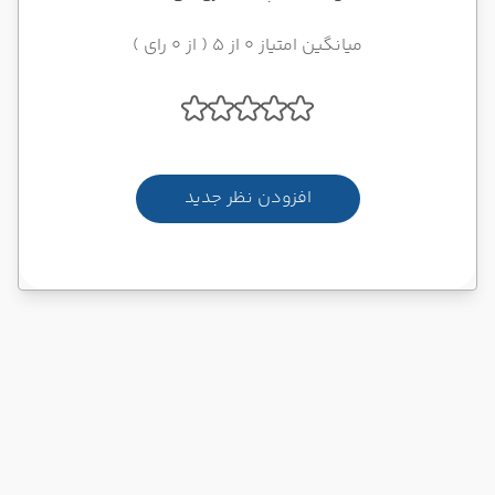
میانگین امتیاز 0 از 5 ( از 0 رای )
افزودن نظر جدید