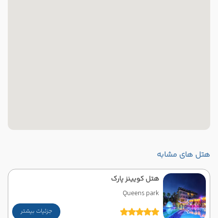
هتل های مشابه
هتل کویینز پارک
Queens park
جزئیات بیشتر