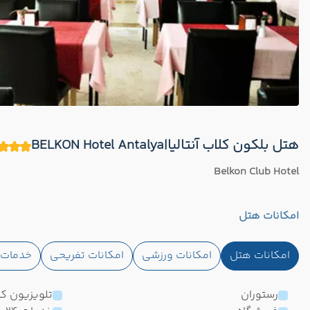
هتل بلکون کلاب آنتالیا|BELKON Hotel Antalya
Belkon Club Hotel
امکانات هتل
امکانات هتل
امکانات ورزشی
امکانات تفریحی
خدمات ا
رستوران
تلویزیون کا