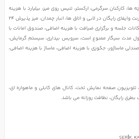
ها، کارکنان سرگرمی، ارکستر، تنیس روی میز، بیلیارد با هزینه
اضافی، زمین بازی بچه ها، اتاق بازی، اسنک بار، بار، رستوران، پارکینگ خصوصی رایگان در محل امکان پذیر است (رزرو لازم نیست)، اینترنت وایفای رایگان در لابی و اتاق ها، انبار چمدان، میز پذیرش 24
ات جلسه و برگزاری ضیافت با هزینه اضافی، صندوق امانات با
ول مدت سیگار ممنوع است، سرویس بیداری، سیستم گرمایش،
صندلی ماساژور، جکوزی با هزینه اضافی، ماساژ با هزینه اضافی،
لویزیون صفحه نمایش تخت، کانال های کابلی و ماهواره ای،
 بطری رایگان، نظافت روزانه می باشد.