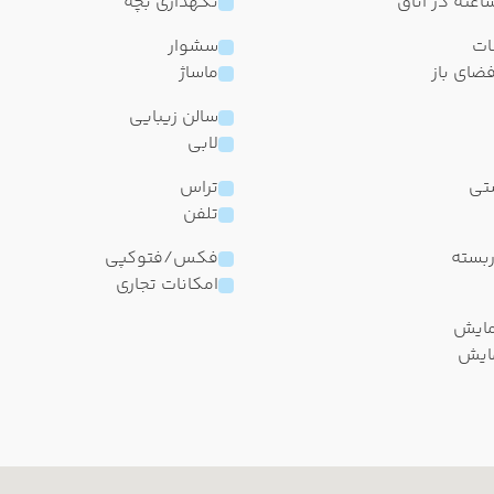
نگهداری بچه
ات
سشوار
ضای باز
ماساژ
سالن زیبایی
لابی
شتی
تراس
تلفن
ربسته
فکس/فتوکپی
امکانات تجاری
ایش
ایش