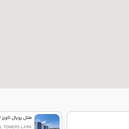
هتل رویال تاورز لار
L TOWERS LARA