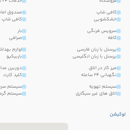
فروشگاه
خدمات 24 ساعته در اتاق
کافی شاپ
صندوق امان
خشکشویی
کافی شاپ ف
سرویس فرنگی
بار
کافه
صرافی
پرسنل با زبان فارسی
لوازم بهدا
پرسنل با زبان انگلیسی
باربیکیو
میز کار در اتاق
دوربین مدا
نگهبانی 24 ساعته
کلید کارت
سیستم تهویه
سیستم سرم
اتاق های غیر سیگاری
سیستم گرم
لوکیشن