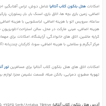
امکانات
هتل بلکون کلاب آنتالیا
شامل دوش، تراس آفتابگیر، اجار
ساعته، سرویس اتو با هزینه اضافی، لباسشویی با هزینه اضافی
هزینه اضافی، مینی مارکت در محل، سالن استراحت/تلویزیو
کرایه ماشین، اتاق های خانوادگی، آرایشگاه، امکانات برای مهما
مرکز آبگرم و سلامتی با هزینه اضافی، سونا، کارکنان چندزبانه (
امکانات اتاق های هتل بلکون کلاب آنتالیا برای مسافرین
تور آن
تهویه مطبوع، دمپایی، بالکن مبله، قسمت نشیمن مجزا، لوازم بهد
آدرس هتل بلکون کلاب آنتالیا:
SERİK, KADRİYE MAH. BEŞGÖZ CAD. NO:36 ÜÇKUM TEPESİ MEVKİİ, 07525, 07525 Serik/Antalya, Türkiye