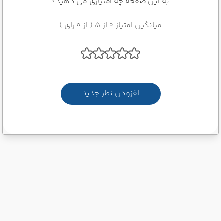
به این صفحه چه امتیازی می دهید؟
میانگین امتیاز 0 از 5 ( از 0 رای )
افزودن نظر جدید