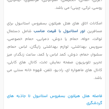
(عربی، آلمانی، انگلیسی، اسپانیایی، فرانسوی، ایتالیایی،
روسی، ترکی، چینی) می باشد.
امکانات اتاق های هتل هیلتون بسفروس استانبول برای
مسافرین
تور استانبول با قیمت مناسب
شامل دستمال
توالت، حوله، حمام یا دوش، دمپایی، حمام خصوصی،
سرویس بهداشتی، لوازم بهداشتی رایگان، لباس حمام،
سشوار، حمام، دوش، کمد لباس یا کمد، ساعت زنگدار، میز
تحریر، تلویزیون صفحه نمایش تخت، کانال های کابلی،
کانال های ماهواره ای، رادیو، تلفن، قهوه خانه سنتی می
باشد.
فاصله هتل هیلتون بسفروس استانبول تا جاذبه های
گردشگری