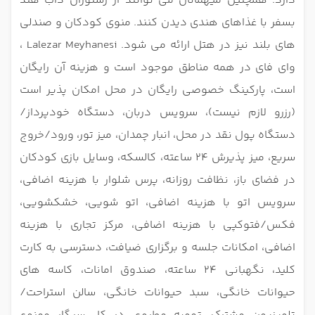
دارد. همچنین میهمانان می توانند از رستوران داب هند
بسفر با غذاهای هندی دیدن کنند. منوی کودکان و صندلی
های بلند نیز در هتل ارائه می شود. Lalezar Meyhanesi ،
وای فای در همه مناطق موجود است و هزینه آن رایگان
است، پارکینگ خصوصی رایگان در محل امکان پذیر است
(رزرو لازم نیست)، سرویس دربان، دستگاه خودپرداز/
دستگاه پول نقد در محل، انبار چمدان، میز تور، ورود/خروج
سریع، میز پذیرش 24 ساعته، کالسکه، وسایل بازی کودکان
در فضای باز، نظافت روزانه، پرس شلوار با هزینه اضافی،
سرویس اتو با هزینه اضافی، اتو شویی، خشکشویی،
فکس/فتوکپی با هزینه اضافی، مرکز تجاری با هزینه
اضافی، امکانات جلسه و برگزاری ضیافت، دسترسی به کارت
کلید، نگهبانی 24 ساعته، صندوق امانات، کاسه های
حیوانات خانگی، سبد حیوانات خانگی، سالن استراحت/