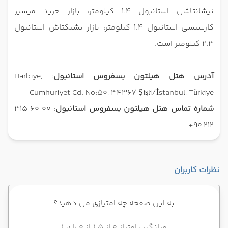
نیشانتاشی استانبول 1.4 کیلومتر، بازار خرید میسیر
کارسیسی استانبول 1.4 کیلومتر، بازار بشیکتاش استانبول
2.3 کیلومتر است.
آدرس هتل هیلتون بسفروس استانبول
: Harbiye,
Cumhuriyet Cd. No:50, 34367 Şişli/İstanbul, Türkiye
شماره تماس هتل هیلتون بسفروس استانبول
: 00 60 315
212 90+
نظرات کاربران
به این صفحه چه امتیازی می دهید؟
میانگین امتیاز 0 از 5 ( از 0 رای )