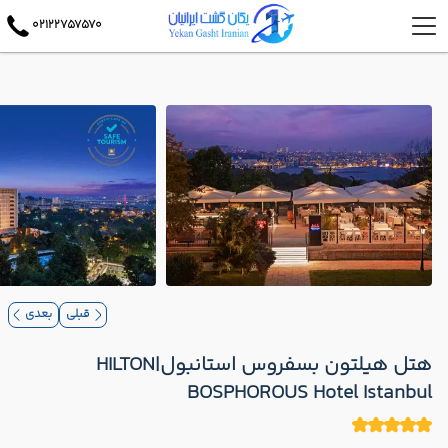
02122757570
قبلی
بعدی
هتل هیلتون بسفروس استانبول|HILTON
BOSPHOROUS Hotel Istanbul