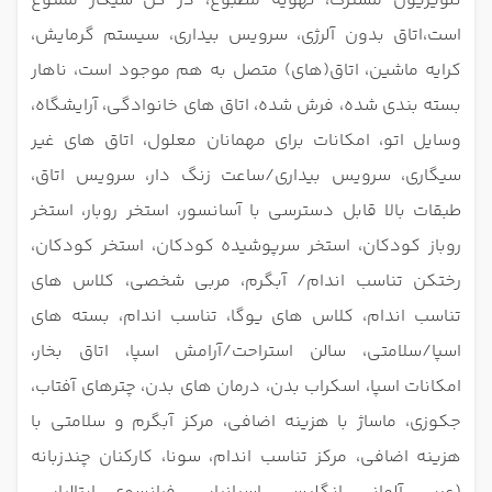
تلویزیون مشترک، تهویه مطبوع، در کل سیگار ممنوع
است،اتاق بدون آلرژی، سرویس بیداری، سیستم گرمایش،
کرایه ماشین، اتاق(های) متصل به هم موجود است، ناهار
بسته بندی شده، فرش شده، اتاق های خانوادگی، آرایشگاه،
وسایل اتو، امکانات برای مهمانان معلول، اتاق های غیر
سیگاری، سرویس بیداری/ساعت زنگ دار، سرویس اتاق،
طبقات بالا قابل دسترسی با آسانسور، استخر روبار، استخر
روباز کودکان، استخر سرپوشیده کودکان، استخر کودکان،
رختکن تناسب اندام/ آبگرم، مربی شخصی، کلاس های
تناسب اندام، کلاس های یوگا، تناسب اندام، بسته های
اسپا/سلامتی، سالن استراحت/آرامش اسپا، اتاق بخار،
امکانات اسپا، اسکراب بدن، درمان های بدن، چترهای آفتاب،
جکوزی، ماساژ با هزینه اضافی، مرکز آبگرم و سلامتی با
هزینه اضافی، مرکز تناسب اندام، سونا، کارکنان چندزبانه