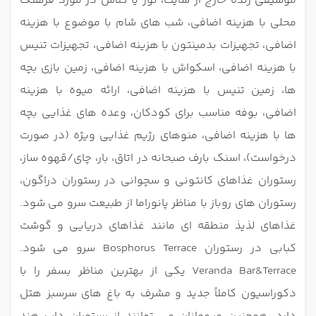
موسیقی زنده خارج از سایت، تور یا کلاس در مورد فرهنگ
محلی با هزینه اضافی، شب های شام با موضوع با هزینه
اضافی، تجهیزات بدمینتون با هزینه اضافی، تجهیزات تنیس
با هزینه اضافی، اسکواش با هزینه اضافی، زمین بازی بچه
ها، زمین تنیس با هزینه اضافی، ارائه میوه با هزینه
اضافی، بوفه مناسب برای کودکان، وعده های غذایی بچه
ها با هزینه اضافی، منوهای رژیم غذایی ویژه (در صورت
درخواست)، اسنک بارف صبحانه در اتاق، بار، چای/قهوه ساز،
رستوران غذاهای کانتونی و سچوانی در رستوران دراگون،
رستوران های روباز با مناظر پانوراما از طبیعت سرو می شود.
غذاهای لذیذ منطقه ای مانند غذاهای دریایی و گوشت
کبابی در رستوران Bosphorus Terrace سرو می شود.
Veranda Bar&Terrace یکی از بهترین مناظر بسفر را با
دکوراسیون کاملاً جدید و مشرف به باغ های سرسبز هتل