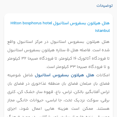
توضیحات
هتل هیلتون بسفروس استانبول Hilton bosphorus hotel
Istanbul
هتل هیلتون بسفروس استانبول در مرکز استانبول واقع
شده است. فاصله هتل 5 ستاره هیلتون بسفروس استانبول
تا فرودگاه آتاتورک 16 کیلومتر، تا فرودگاه صبیحا 32 کیلومتر
و تا فرودگاه صبیحا 33 کیلومتر است.
امکانات
هتل هیلتون بسفروس استانبول
شامل شومینه
فضای باز، مبلمان فضای باز، منطقه غذاخوری در فضای باز،
تراس آفتابگیر، بالکن، تراس، باغ، قهوه ساز، خشک کن، کتری
برقی، سوکت نزدیک تخت، جا لباسی، حیوانات خانگی مجاز
هستند. ممکن است هزینه هایی اعمال شود، اجرای