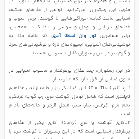
دلنشین و خاطره‌انگیز برای مشتریان به ارمغان بیاورد. د
ر
منوی این رستوران، می‌توانید انواعی از غذاهای مختلف
آسیایی مانند کباب، خوراکی‌هایی با گوشت، برنج، سوپ و
غذاهای دریایی و نودل و
سوشی را پیدا کنید. همچنین،
برای مسافرین
تور وان لحظه آخری
که علاقه‌ مند به
نوشیدنی‌های آسیایی، آبمیوه‌های تازه و نوشیدنی‌های سرد
و گرم نیز در این رستوران قابل
دسترسی هستند.
در این رستوران، چند غذای پرطرفدار و محبوب آسیایی در
منوی غذایی آن قرار دارد که عبارتند از:
1_پد تای (Pad Thai): این غذا یکی از پرطرفدارترین غذاهای
تایلندی است که شامل نودل، گوشت مرغ، رب گوجه ‌فرنگی،
تخم مرغ، کرفس،
پیاز، سیر، فلفل قرمز و دانه‌های بادام
است.
2_کاری گوشت یا مرغ (Curry): کاری یکی از غذاهای
پرطرفدار آسیایی است که در این رستوران با گوشت مرغ یا