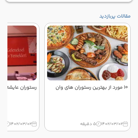
مقالات پربازدید
10 مورد از بهترین رستوران های وان
رستوران عایشه وا
1402/03/02
5 دقیقه
1402/03/02
3 دقیقه