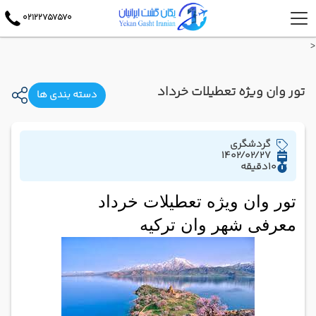
02122757570
<
تور وان ویژه تعطیلات خرداد
دسته بندی ها
گردشگری
1402/02/27
10
دقیقه
تور وان ویژه تعطیلات خرداد
معرفی شهر وان ترکیه