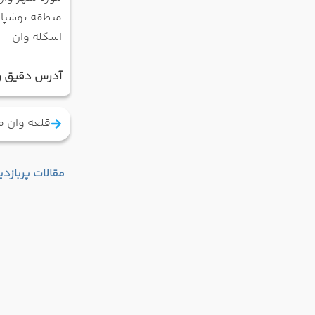
منطقه توشپا
اسکله وان
آدرس دقیق رس
قلعه وان مه
مقالات پربازدی