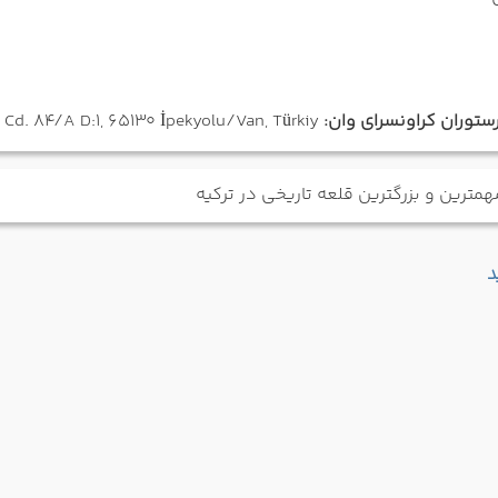
توران کراونسرای وان:
Bahçıvan, Cumhuriyet Cd. 84/A D:1, 65130 İpekyolu/Van, Türkiy
مترین و بزرگترین قلعه تاریخی در ترکیه
د