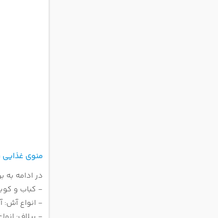
منوی غذایی ر
در ادامه به ب
- کباب و کوب
- انواع آش: 
- پیلاف: انوا