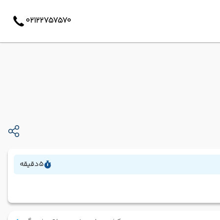
02122757570
5
دقیقه