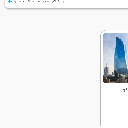
کشورهای عضو منطقه شینگن
کو